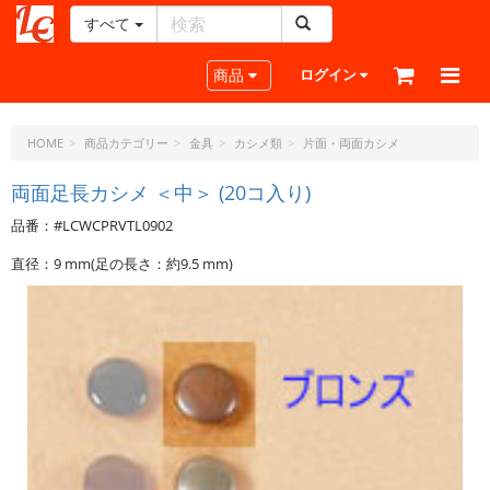
すべて
レ
ザ
Toggle navigation
商品
ログイン
ー
ク
ラ
HOME
商品カテゴリー
金具
カシメ類
片面・両面カシメ
フ
ト・
両面足長カシメ ＜中＞ (20コ入り)
ド
品番：#LCWCPRVTL0902
ッ
ト・
直径：9 mm(足の長さ：約9.5 mm)
ジ
ェ
ー
ピ
ー