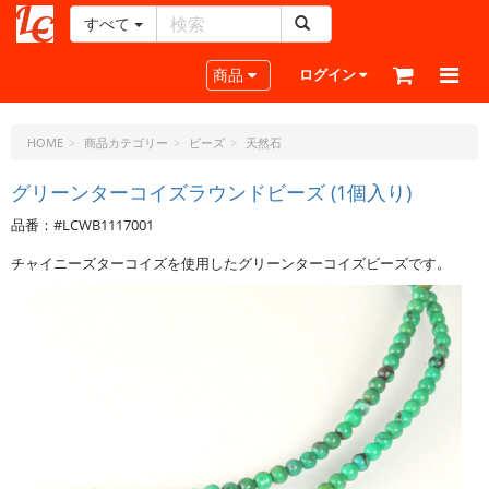
すべて
レ
ザ
Toggle navigation
商品
ログイン
ー
ク
ラ
HOME
商品カテゴリー
ビーズ
天然石
フ
ト・
グリーンターコイズラウンドビーズ (1個入り)
ド
品番：#LCWB1117001
ッ
ト・
チャイニーズターコイズを使用したグリーンターコイズビーズです。
ジ
ェ
ー
ピ
ー