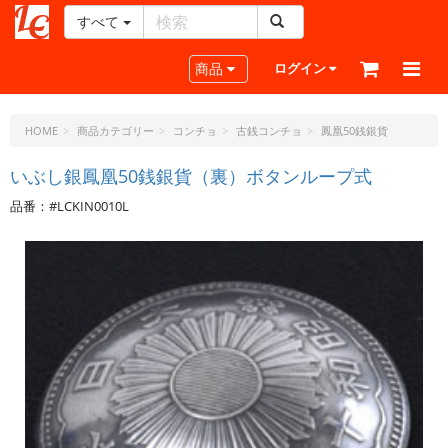
すべて
レ
ザ
Toggle navigation
商品
ログイン
ー
ク
ラ
HOME
商品カテゴリー
コンチョ
古銭コンチョ
鳳凰50銭銀貨
フ
ト・
いぶし銀鳳凰50銭銀貨（裏）ボタンループ式
ド
品番：#LCKIN0010L
ッ
ト・
ジ
ェ
ー
ピ
ー