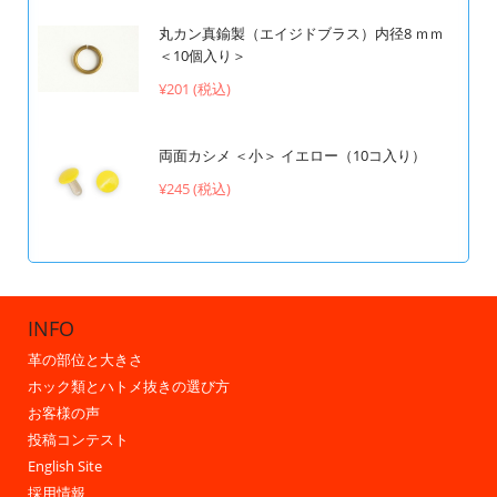
丸カン真鍮製（エイジドブラス）内径8 ｍｍ
＜10個入り＞
¥201 (税込)
両面カシメ ＜小＞ イエロー（10コ入り）
¥245 (税込)
INFO
革の部位と大きさ
ホック類とハトメ抜きの選び方
お客様の声
投稿コンテスト
English Site
採用情報