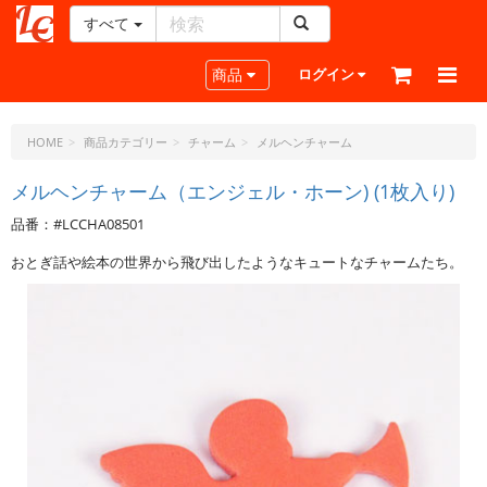
すべて
レ
ザ
Toggle navigation
商品
ログイン
ー
ク
ラ
HOME
商品カテゴリー
チャーム
メルヘンチャーム
フ
ト・
メルヘンチャーム（エンジェル・ホーン) (1枚入り)
ド
品番：#LCCHA08501
ッ
ト・
おとぎ話や絵本の世界から飛び出したようなキュートなチャームたち。
ジ
ェ
ー
ピ
ー