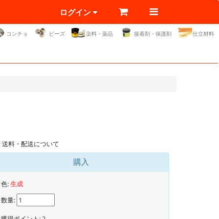
ログイン
コンチョ
ビーズ
染料・薬品
接着剤・保護剤
仕立材料
送料・配送について
購入
色:
生成
数量:
獲得ポイント:
2