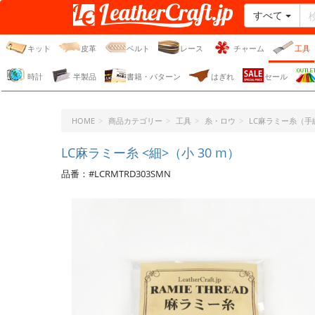
すべて
レザークラフト・ドット・
ジェーピー
キット
皮革
ベルト
レース
チャーム
工具
時計
半製品
書籍・パターン
はぎれ
セール
HOME
商品カテゴリー
工具
糸・ロウ
LC麻ラミー糸（手
LC麻ラミー糸 <細>（小 30 m）
品番：#LCRMTRD303SMN