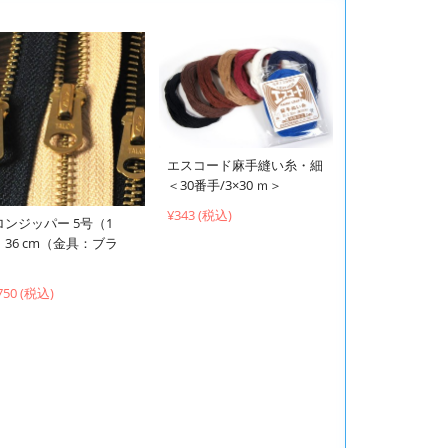
エスコード麻手縫い糸・細
＜30番手/3×30 ｍ＞
¥343 (税込)
ロンジッパー 5号（1
）36 cm（金具：ブラ
）
750 (税込)