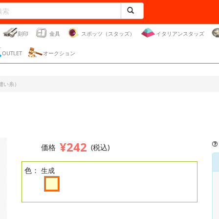
刻印
金具
スポッツ（スタッズ）
イタリアンスタッズ
OUTLET
オークション
縫い糸）
¥242
価格
(税込)
色：
生成