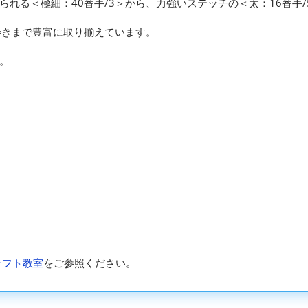
れる＜極細：40番手/3＞から、力強いステッチの＜太：16番手/
尺巻きまで豊富に取り揃えています。
。
ラフト教室
をご参照ください。