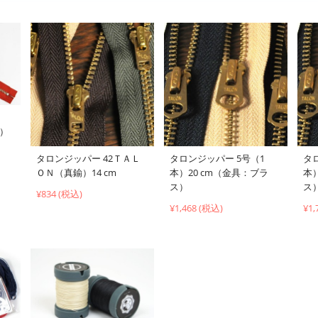
ル）
タロンジッパー 42ＴＡＬ
タロンジッパー 5号（1
タ
ＯＮ（真鍮）14 cm
本）20 cm（金具：ブラ
本
ス）
ス
¥834 (税込)
¥1,468 (税込)
¥1,