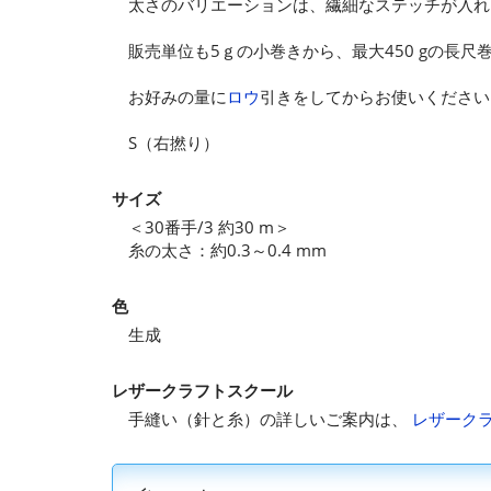
太さのバリエーションは、繊細なステッチが入れら
販売単位も5ｇの小巻きから、最大450 gの長
お好みの量に
ロウ
引きをしてからお使いください
S（右撚り）
サイズ
＜30番手/3 約30 m＞
糸の太さ：約0.3～0.4 mm
色
生成
レザークラフトスクール
手縫い（針と糸）の詳しいご案内は、
レザーク