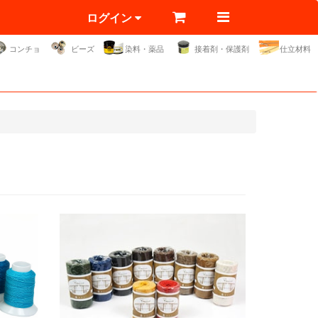
ログイン
コンチョ
ビーズ
染料・薬品
接着剤・保護剤
仕立材料