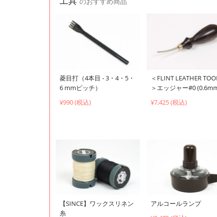
工具
のおすすめ商品
菱目打（4本目 - 3・4・5・
＜FLINT LEATHER TOO
6 mmピッチ）
＞エッジャー#0 (0.6mm
¥990 (税込)
¥7,425 (税込)
【SINCE】ワックスリネン
アルコールランプ
糸