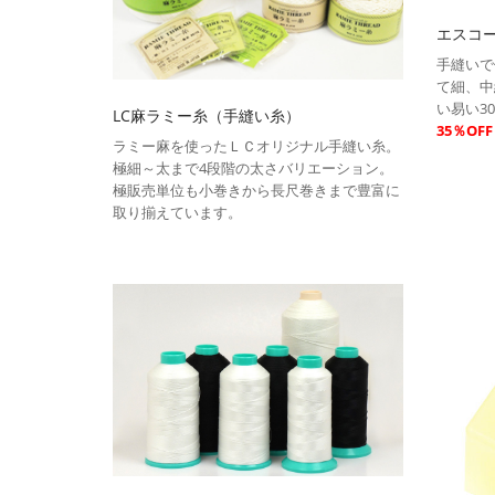
エスコ
手縫いで
て細、中
い易い3
LC麻ラミー糸（手縫い糸）
35％OF
ラミー麻を使ったＬＣオリジナル手縫い糸。
極細～太まで4段階の太さバリエーション。
極販売単位も小巻きから長尺巻きまで豊富に
取り揃えています。