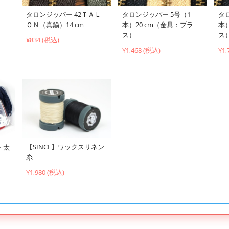
タロンジッパー 42ＴＡＬ
タロンジッパー 5号（1
タ
ＯＮ（真鍮）14 cm
本）20 cm（金具：ブラ
本
ス）
ス
¥834 (税込)
¥1,468 (税込)
¥1,
【SINCE】ワックスリネン
・太
糸
¥1,980 (税込)