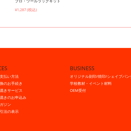
プロ・ツールラックキット
¥1,287 (税込)
CES
BUSINESS
支払い方法
オリジナル刻印/焼印/シェイプパン
換のお手続き
学校教材・イベント材料
漉きサービス
OEM受付
漉きのお申込み
ガジン
引法の表示