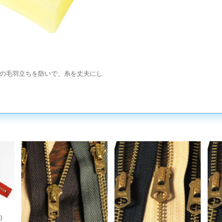
の毛羽立ちを防いで、糸を丈夫にし
ル）