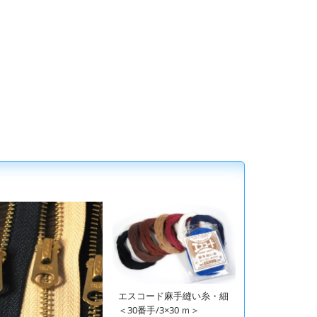
エスコード麻手縫い糸・細
＜30番手/3×30 ｍ＞