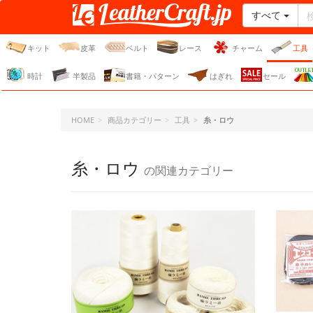
すべて
レザークラフト・ドット・
ジェーピー
キット
皮革
ベルト
レース
チャーム
工具
時計
半製品
書籍・パターン
はぎれ
セール
HOME
商品カテゴリー
工具
糸・ロウ
糸・ロウ
の関連カテゴリー