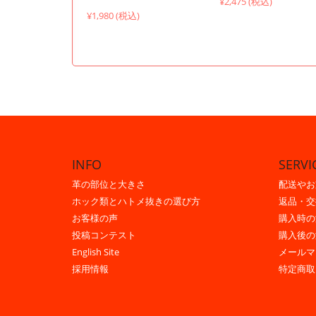
¥2,475 (税込)
¥1,980 (税込)
INFO
SERVI
革の部位と大きさ
配送やお
ホック類とハトメ抜きの選び方
返品・交
お客様の声
購入時の
投稿コンテスト
購入後の
English Site
メールマ
採用情報
特定商取