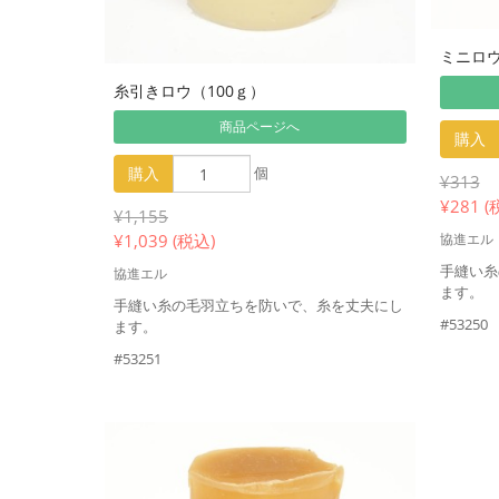
ミニロウ 
糸引きロウ（100ｇ）
商品ページへ
購入
購入
個
¥313
¥
281 (
¥1,155
協進エル
¥
1,039 (税込)
手縫い糸
協進エル
ます。
手縫い糸の毛羽立ちを防いで、糸を丈夫にし
#53250
ます。
#53251