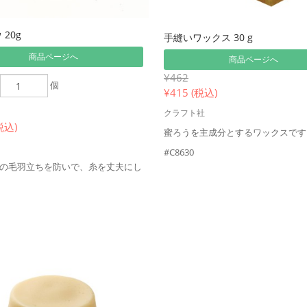
20g
手縫いワックス 30 g
商品ページへ
商品ページへ
¥462
個
¥
415 (税込)
クラフト社
税込)
蜜ろうを主成分とするワックスです
#C8630
の毛羽立ちを防いで、糸を丈夫にし