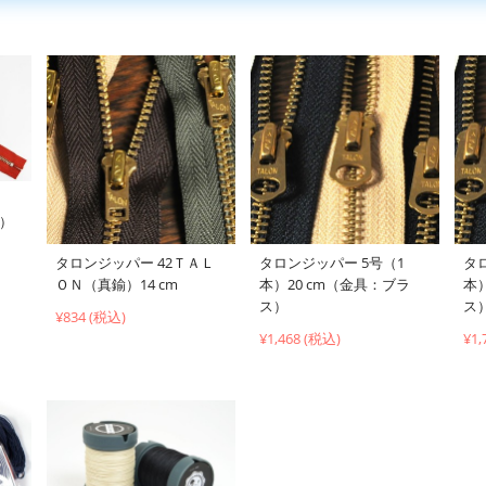
ル）
タロンジッパー 42ＴＡＬ
タロンジッパー 5号（1
タ
ＯＮ（真鍮）14 cm
本）20 cm（金具：ブラ
本
ス）
ス
¥834 (税込)
¥1,468 (税込)
¥1,