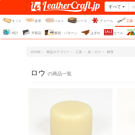
すべて
レザークラフト・ドット・
ジェーピー
キット
皮革
ベルト
レース
チャーム
工具
時計
半製品
書籍・パターン
はぎれ
セール
HOME
商品カテゴリー
工具
糸・ロウ
ロウ
ロウ
の商品一覧