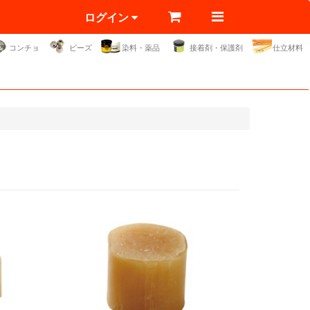
ログイン
コンチョ
ビーズ
染料・薬品
接着剤・保護剤
仕立材料