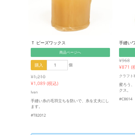
Ｔ ビーズワックス
手縫いワ
商品ページへ
¥968
購入
個
¥
871 (
クラフト
¥1,210
¥
1,089 (税込)
蜜ろう、
クス。
Ivan
#C8614
手縫い糸の毛羽立ちを防いで、糸を丈夫にし
ます。
#T82012