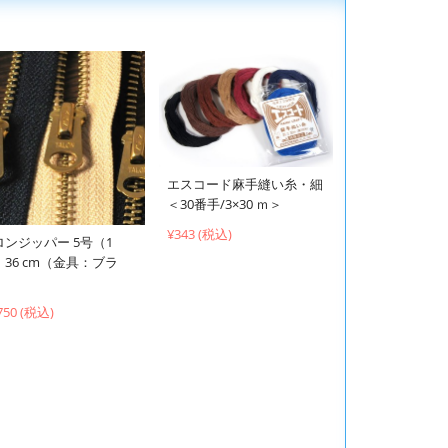
エスコード麻手縫い糸・細
＜30番手/3×30 ｍ＞
¥343 (税込)
ロンジッパー 5号（1
）36 cm（金具：ブラ
）
750 (税込)