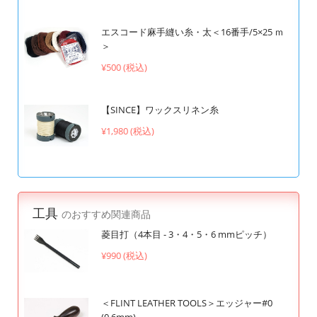
エスコード麻手縫い糸・太＜16番手/5×25 ｍ
＞
¥500 (税込)
【SINCE】ワックスリネン糸
¥1,980 (税込)
工具
のおすすめ関連商品
菱目打（4本目 - 3・4・5・6 mmピッチ）
¥990 (税込)
＜FLINT LEATHER TOOLS＞エッジャー#0
(0.6mm)