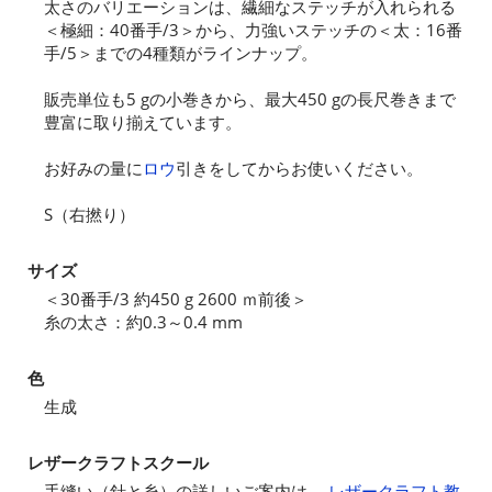
太さのバリエーションは、繊細なステッチが入れられる
＜極細：40番手/3＞から、力強いステッチの＜太：16番
手/5＞までの4種類がラインナップ。
販売単位も5 gの小巻きから、最大450 gの長尺巻きまで
豊富に取り揃えています。
お好みの量に
ロウ
引きをしてからお使いください。
S（右撚り）
サイズ
＜30番手/3 約450 g 2600 ｍ前後＞
糸の太さ：約0.3～0.4 mm
色
生成
レザークラフトスクール
手縫い（針と糸）の詳しいご案内は、
レザークラフト教