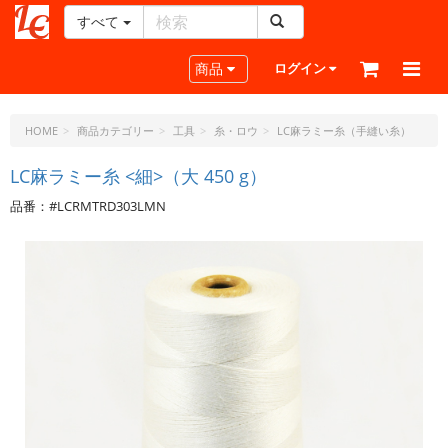
すべて
レ
ザ
Toggle navigation
商品
ログイン
ー
ク
ラ
HOME
商品カテゴリー
工具
糸・ロウ
LC麻ラミー糸（手縫い糸）
フ
ト・
LC麻ラミー糸 <細>（大 450 g）
ド
品番：#LCRMTRD303LMN
ッ
ト・
ジ
ェ
ー
ピ
ー