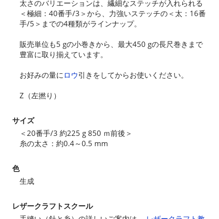
太さのバリエーションは、繊細なステッチが入れられる
＜極細：40番手/3＞から、力強いステッチの＜太：16番
手/5＞までの4種類がラインナップ。
販売単位も5 gの小巻きから、最大450 gの長尺巻きまで
豊富に取り揃えています。
お好みの量に
ロウ
引きをしてからお使いください。
Z（左撚り）
サイズ
＜20番手/3 約225 g 850 ｍ前後＞
糸の太さ：約0.4～0.5 mm
色
生成
レザークラフトスクール
手縫い（針と糸）の詳しいご案内は、
レザークラフト教