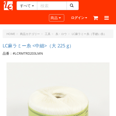
すべて
レ
ザ
Toggle navigation
商品
ログイン
ー
ク
ラ
HOME
商品カテゴリー
工具
糸・ロウ
LC麻ラミー糸（手縫い糸）
フ
ト・
LC麻ラミー糸 <中細>（大 225 g）
ド
品番：#LCRMTRD203LMN
ッ
ト・
ジ
ェ
ー
ピ
ー