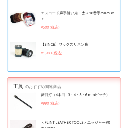
エスコード麻手縫い糸・太＜16番手/5×25 ｍ
＞
¥500 (税込)
【SINCE】ワックスリネン糸
¥1,980 (税込)
工具
のおすすめ関連商品
菱目打（4本目 - 3・4・5・6 mmピッチ）
¥990 (税込)
＜FLINT LEATHER TOOLS＞エッジャー#0
(0.6mm)