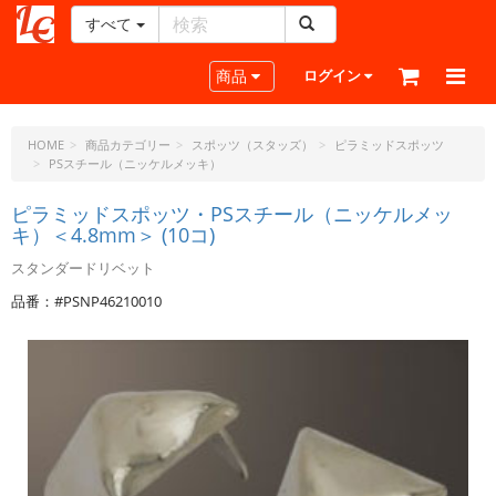
すべて
レ
ザ
Toggle navigation
商品
ログイン
ー
ク
ラ
HOME
商品カテゴリー
スポッツ（スタッズ）
ピラミッドスポッツ
PSスチール（ニッケルメッキ）
フ
ト・
ピラミッドスポッツ・PSスチール（ニッケルメッ
ド
キ）＜4.8mm＞ (10コ)
ッ
ト・
スタンダードリベット
ジ
品番：#PSNP46210010
ェ
ー
ピ
ー