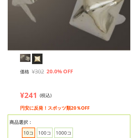
¥302
20.0% OFF
価格
¥241
(税込)
円安に反発！スポッツ類20％OFF
商品選択：
10コ
100コ
1000コ