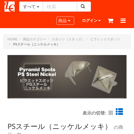
すべて
レ
ザ
Toggle navigation
商品
ログイン
ー
ク
ラ
HOME
商品カテゴリー
スポッツ（スタッズ）
ピラミッドスポッツ
PSスチール（ニッケルメッキ）
フ
ト・
ド
ッ
ト・
ジ
ェ
ー
ピ
ー
表示の切替:
PSスチール（ニッケルメッキ）
の商