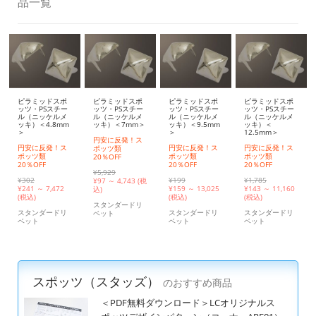
品一覧
ピラミッドスポ
ピラミッドスポ
ピラミッドスポ
ピラミッドスポ
ッツ・PSスチー
ッツ・PSスチー
ッツ・PSスチー
ッツ・PSスチー
ル（ニッケルメ
ル（ニッケルメ
ル（ニッケルメ
ル（ニッケルメ
ッキ）＜4.8mm
ッキ）＜7mm＞
ッキ）＜9.5mm
ッキ）＜
＞
＞
12.5mm＞
円安に反発！ス
円安に反発！ス
円安に反発！ス
円安に反発！ス
ポッツ類
ポッツ類
ポッツ類
ポッツ類
20％OFF
20％OFF
20％OFF
20％OFF
¥5,929
¥302
¥199
¥1,785
¥
97 ～ 4,743 (税
¥
241 ～ 7,472
¥
159 ～ 13,025
¥
143 ～ 11,160
込)
(税込)
(税込)
(税込)
スタンダードリ
スタンダードリ
スタンダードリ
スタンダードリ
ベット
ベット
ベット
ベット
スポッツ（スタッズ）
のおすすめ商品
＜PDF無料ダウンロード＞LCオリジナルス