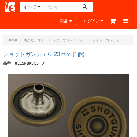
すべて
レ
ザ
Toggle navigation
商品
ログイン
ー
ク
ラ
HOME
商品カテゴリー
スポッツ（スタッズ）
ショットガンシェル
フ
ト・
ショットガンシェル 23ｍｍ (1個)
ド
品番：#LCSPBKSGSH01
ッ
ト・
ジ
ェ
ー
ピ
ー