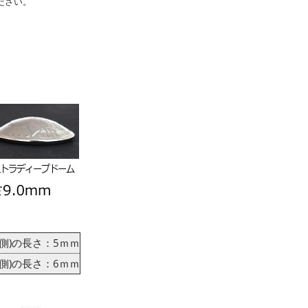
ださい。
側)の長さ：5ｍｍ
側)の長さ：6ｍｍ