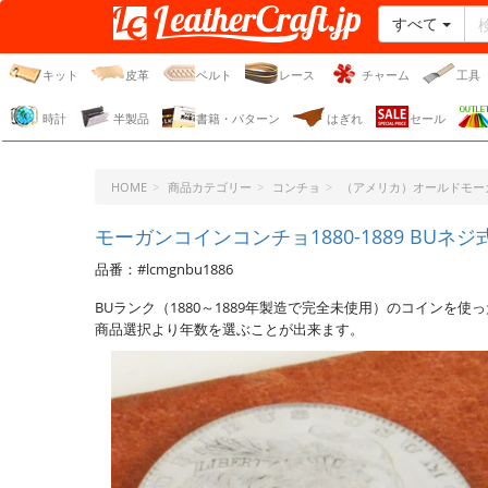
すべて
レザークラフト・ドット・
ジェーピー
キット
皮革
ベルト
レース
チャーム
工具
時計
半製品
書籍・パターン
はぎれ
セール
HOME
商品カテゴリー
コンチョ
（アメリカ）オールドモー
モーガンコインコンチョ1880-1889 BUネジ式 
品番：#lcmgnbu1886
BUランク（1880～1889年製造で完全未使用）のコインを
商品選択より年数を選ぶことが出来ます。