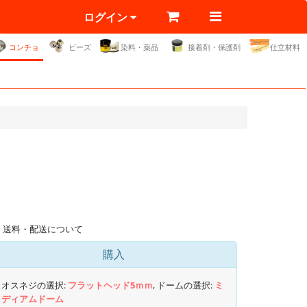
ログイン
コンチョ
ビーズ
染料・薬品
接着剤・保護剤
仕立材料
送料・配送について
購入
オスネジの選択:
フラットヘッド5ｍｍ
, ドームの選択:
ミ
ディアムドーム