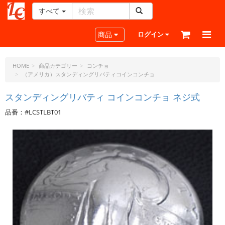
すべて
レ
ザ
Toggle navigation
商品
ログイン
ー
ク
ラ
HOME
商品カテゴリー
コンチョ
（アメリカ）スタンディングリバティコインコンチョ
フ
ト・
スタンディングリバティ コインコンチョ ネジ式
ド
ッ
品番：#LCSTLBT01
ト・
ジ
ェ
ー
ピ
ー