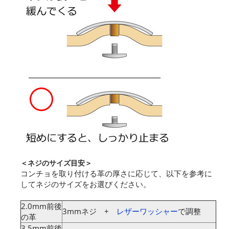
＜ネジのサイズ目安＞
コンチョを取り付ける革の厚さに応じて、以下を参考に
してネジのサイズをお選びください。
2.0mm前後
3mmネジ +
レザーワッシャー
で調整
の革
3.5mm前後