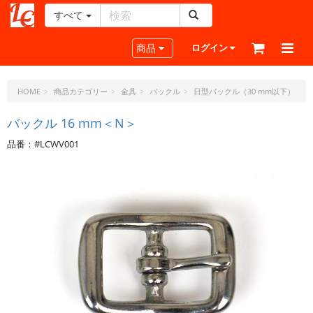
すべて
レ
ザ
Toggle navigation
商品
ログイン
ー
ク
ラ
HOME
商品カテゴリー
金具
バックル
日型バックル（30 mm以下）
フ
ト・
バックル 16 mm＜N＞
ド
品番：#LCWV001
ッ
ト・
ジ
ェ
ー
ピ
ー