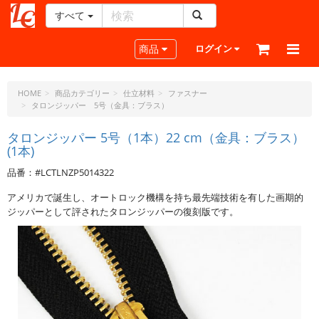
すべて
レ
ザ
Toggle navigation
商品
ログイン
ー
ク
ラ
HOME
商品カテゴリー
仕立材料
ファスナー
タロンジッパー 5号（金具：ブラス）
フ
ト・
タロンジッパー 5号（1本）22 cm（金具：ブラス）
ド
(1本)
ッ
ト・
品番：#LCTLNZP5014322
ジ
アメリカで誕生し、オートロック機構を持ち最先端技術を有した画期的
ェ
ジッパーとして評されたタロンジッパーの復刻版です。
ー
ピ
ー