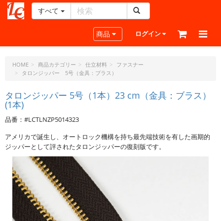
すべて
レ
ザ
Toggle navigation
商品
ログイン
ー
ク
ラ
HOME
商品カテゴリー
仕立材料
ファスナー
タロンジッパー 5号（金具：ブラス）
フ
ト・
タロンジッパー 5号（1本）23 cm（金具：ブラス）
ド
(1本)
ッ
ト・
品番：#LCTLNZP5014323
ジ
アメリカで誕生し、オートロック機構を持ち最先端技術を有した画期的
ェ
ジッパーとして評されたタロンジッパーの復刻版です。
ー
ピ
ー