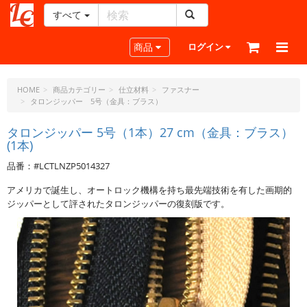
すべて
レ
ザ
Toggle navigation
商品
ログイン
ー
ク
ラ
HOME
商品カテゴリー
仕立材料
ファスナー
タロンジッパー 5号（金具：ブラス）
フ
ト・
タロンジッパー 5号（1本）27 cm（金具：ブラス）
ド
(1本)
ッ
ト・
品番：#LCTLNZP5014327
ジ
アメリカで誕生し、オートロック機構を持ち最先端技術を有した画期的
ェ
ジッパーとして評されたタロンジッパーの復刻版です。
ー
ピ
ー