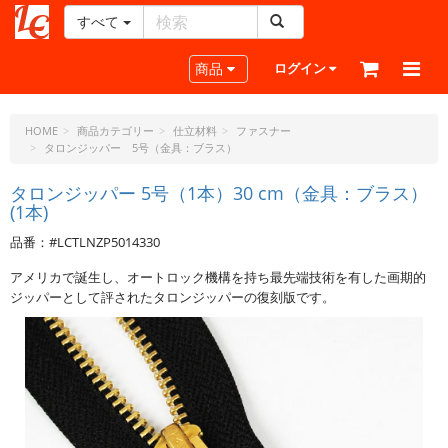
すべて
レ
ザ
Toggle navigation
商品
ログイン
ー
ク
ラ
HOME
商品カテゴリー
仕立材料
ファスナー
タロンジッパー 5号（金具：ブラス）
フ
ト・
タロンジッパー 5号（1本）30 cm（金具：ブラス）
ド
(1本)
ッ
ト・
品番：#LCTLNZP5014330
ジ
アメリカで誕生し、オートロック機構を持ち最先端技術を有した画期的
ェ
ジッパーとして評されたタロンジッパーの復刻版です。
ー
ピ
ー