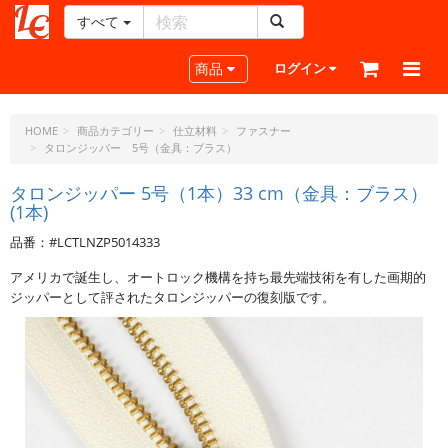
すべて
レ
ザ
Toggle navigation
商品
ログイン
ー
ク
ラ
HOME
商品カテゴリー
仕立材料
ファスナー
タロンジッパー 5号（金具：ブラス）
フ
ト・
タロンジッパー 5号（1本）33 cm（金具：ブラス）
ド
(1本)
ッ
ト・
品番：#LCTLNZP5014333
ジ
アメリカで誕生し、オートロック機構を持ち最先端技術を有した画期的
ェ
ジッパーとして評されたタロンジッパーの復刻版です。
ー
ピ
ー