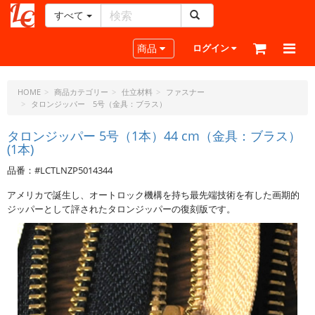
すべて
レ
ザ
Toggle navigation
商品
ログイン
ー
ク
ラ
HOME
商品カテゴリー
仕立材料
ファスナー
タロンジッパー 5号（金具：ブラス）
フ
ト・
タロンジッパー 5号（1本）44 cm（金具：ブラス）
ド
(1本)
ッ
ト・
品番：#LCTLNZP5014344
ジ
アメリカで誕生し、オートロック機構を持ち最先端技術を有した画期的
ェ
ジッパーとして評されたタロンジッパーの復刻版です。
ー
ピ
ー