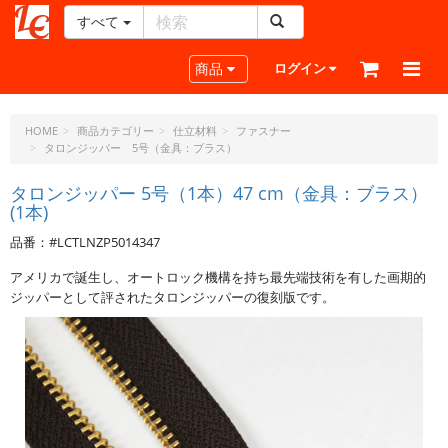
すべて
レ
ザ
Toggle navigation
商品
ログイン
ー
ク
ラ
HOME
商品カテゴリー
仕立材料
ファスナー
タロンジッパー 5号（金具：ブラス）
フ
ト・
タロンジッパー 5号（1本）47 cm（金具：ブラス）
ド
(1本)
ッ
ト・
品番：#LCTLNZP5014347
ジ
アメリカで誕生し、オートロック機構を持ち最先端技術を有した画期的
ェ
ジッパーとして評されたタロンジッパーの復刻版です。
ー
ピ
ー