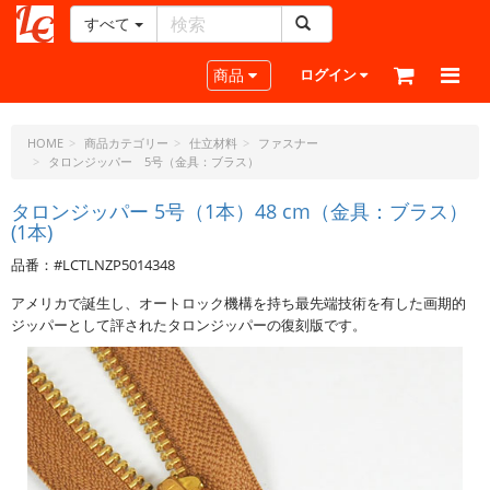
すべて
レ
ザ
Toggle navigation
商品
ログイン
ー
ク
ラ
HOME
商品カテゴリー
仕立材料
ファスナー
タロンジッパー 5号（金具：ブラス）
フ
ト・
タロンジッパー 5号（1本）48 cm（金具：ブラス）
ド
(1本)
ッ
ト・
品番：#LCTLNZP5014348
ジ
アメリカで誕生し、オートロック機構を持ち最先端技術を有した画期的
ェ
ジッパーとして評されたタロンジッパーの復刻版です。
ー
ピ
ー