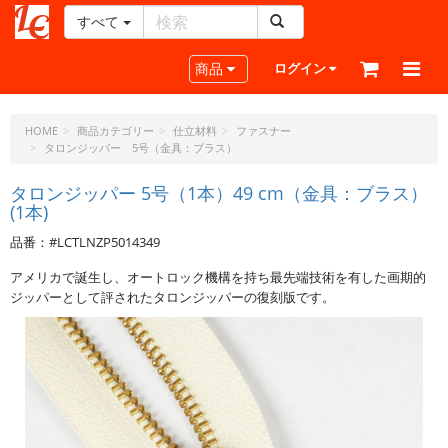
すべて
レ
ザ
Toggle navigation
商品
ログイン
ー
ク
ラ
HOME
商品カテゴリー
仕立材料
ファスナー
タロンジッパー 5号（金具：ブラス）
フ
ト・
タロンジッパー 5号（1本）49 cm（金具：ブラス）
ド
(1本)
ッ
ト・
品番：#LCTLNZP5014349
ジ
アメリカで誕生し、オートロック機構を持ち最先端技術を有した画期的
ェ
ジッパーとして評されたタロンジッパーの復刻版です。
ー
ピ
ー