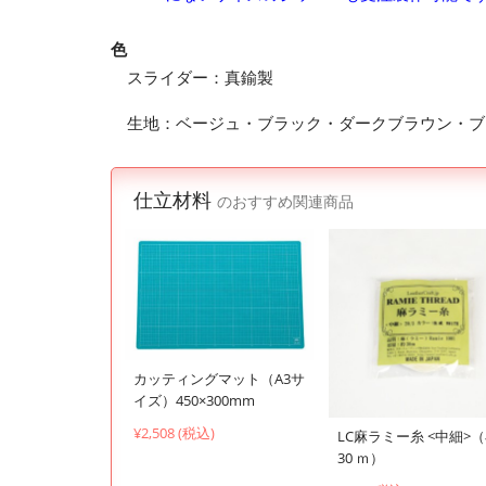
色
スライダー：真鍮製
生地：ベージュ・ブラック・ダークブラウン・ブ
仕立材料
のおすすめ関連商品
カッティングマット（A3サ
イズ）450×300mm
¥2,508 (税込)
LC麻ラミー糸 <中細>
30 ｍ）