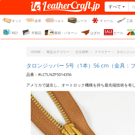
すべて
レザークラフト・ドット・
ジェーピー
キット
皮革
ベルト
レース
チャーム
工具
時計
半製品
書籍・パターン
はぎれ
セール
HOME
商品カテゴリー
仕立材料
ファスナー
タロンジッ
タロンジッパー 5号（1本）56 cm（金具：ブラ
品番：#LCTLNZP5014356
アメリカで誕生し、オートロック機構を持ち最先端技術を有