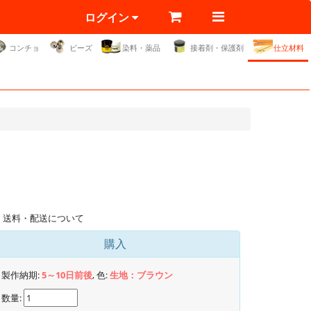
ログイン
コンチョ
ビーズ
染料・薬品
接着剤・保護剤
仕立材料
送料・配送について
購入
製作納期:
5～10日前後
, 色:
生地：ブラウン
数量: