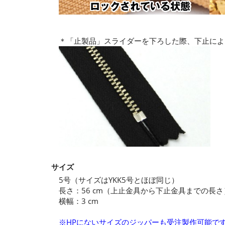
＊「止製品」スライダーを下ろした際、下止によ
サイズ
5号（サイズはYKK5号とほぼ同じ）
長さ：56 cm（上止金具から下止金具までの長さ
横幅：3 cm
※HPにないサイズのジッパーも受注製作可能で