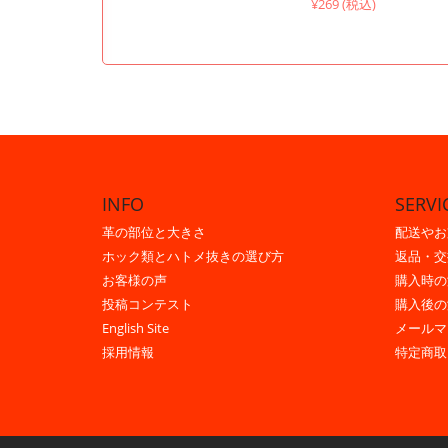
¥269 (税込)
INFO
SERVI
革の部位と大きさ
配送やお
ホック類とハトメ抜きの選び方
返品・交
お客様の声
購入時の
投稿コンテスト
購入後の
English Site
メールマ
採用情報
特定商取