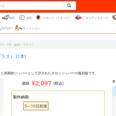
刻印
金具
スポッツ（スタッズ）
イタリアンスタッズ
OUTLET
オークション
パー 5号（金具：ブラス）
ス） (1本)
した画期的ジッパーとして評されたタロンジッパーの復刻版です。
¥2,097
価格
(税込)
製作納期:
5～10日前後