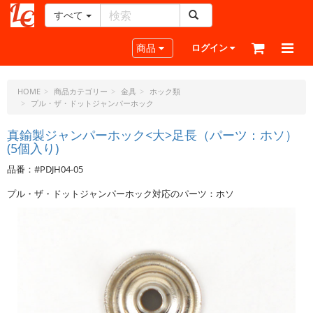
すべて
レ
ザ
Toggle navigation
商品
ログイン
ー
ク
ラ
HOME
商品カテゴリー
金具
ホック類
プル・ザ・ドットジャンパーホック
フ
ト・
真鍮製ジャンパーホック<大>足長（パーツ：ホソ）
ド
(5個入り)
ッ
ト・
品番：#PDJH04-05
ジ
プル・ザ・ドットジャンパーホック対応のパーツ：ホソ
ェ
ー
ピ
ー