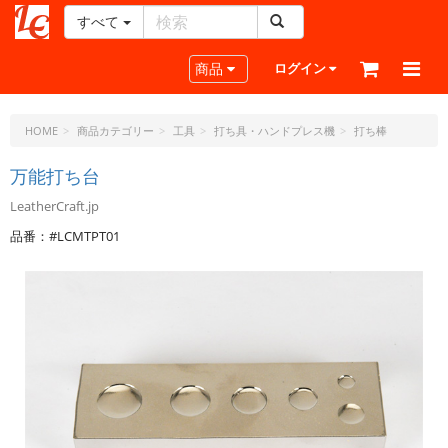
すべて
レ
ザ
Toggle navigation
商品
ログイン
ー
ク
ラ
HOME
商品カテゴリー
工具
打ち具・ハンドプレス機
打ち棒
フ
ト・
万能打ち台
ド
LeatherCraft.jp
ッ
ト・
品番：#LCMTPT01
ジ
ェ
ー
ピ
ー