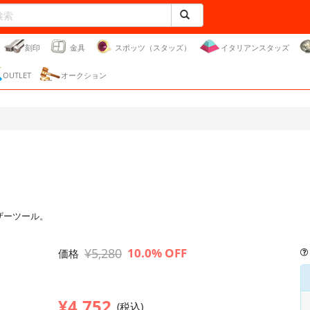
刻印
金具
スポッツ（スタッズ）
イタリアンスタッズ
OUTLET
オークション
レザーツール。
¥5,280
10.0% OFF
価格
¥4,752
(税込)