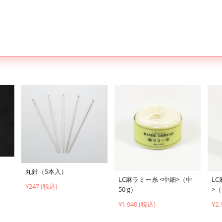
丸針（5本入）
LC麻ラミー糸 <中細>（中
L
¥247 (税込)
50 g）
>（
¥1,940 (税込)
¥2,