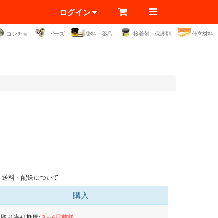
ログイン
コンチョ
ビーズ
染料・薬品
接着剤・保護剤
仕立材料
送料・配送について
購入
取り寄せ期間:
3～6日前後