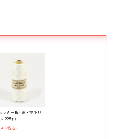
C麻ラミー糸 <細・艶あり
大 225 g）
143 (税込)