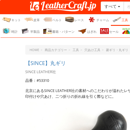
すべて
レザークラフト・ドット・
ジェーピー
キット
皮革
ベルト
レース
チャーム
工具
時計
半製品
書籍・パターン
はぎれ
セール
HOME
商品カテゴリー
工具
穴あけ工具
菱ギリ・丸ギリ
【SINCE】丸ギリ
SINCE LEATHER社
品番：#53310
北京にあるSINCE LEATHER社の素材へのこだわりが溢れた
印付けや穴あけ、二つ折りの折れ線を引く際などに。