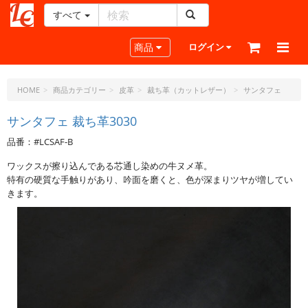
すべて
レ
ザ
Toggle navigation
商品
ログイン
ー
ク
ラ
HOME
商品カテゴリー
皮革
裁ち革（カットレザー）
サンタフェ
フ
ト・
サンタフェ 裁ち革3030
ド
品番：#LCSAF-B
ッ
ト・
ワックスが擦り込んである芯通し染めの牛ヌメ革。
ジ
特有の硬質な手触りがあり、吟面を磨くと、色が深まりツヤが増してい
ェ
きます。
ー
ピ
ー