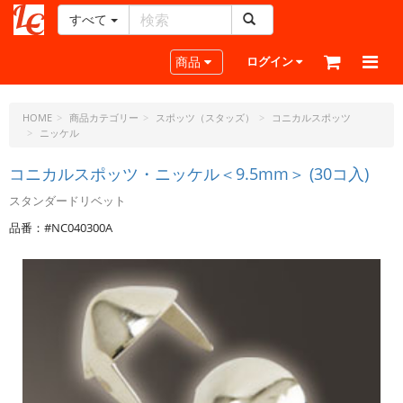
すべて
レ
ザ
Toggle navigation
商品
ログイン
ー
ク
ラ
HOME
商品カテゴリー
スポッツ（スタッズ）
コニカルスポッツ
ニッケル
フ
ト・
コニカルスポッツ・ニッケル＜9.5mm＞ (30コ入)
ド
ッ
スタンダードリベット
ト・
品番：#NC040300A
ジ
ェ
ー
ピ
ー