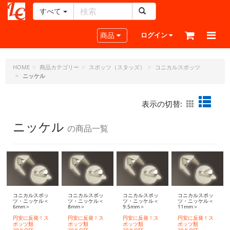
すべて
レ
ザ
Toggle navigation
商品
ログイン
ー
ク
ラ
HOME
商品カテゴリー
スポッツ（スタッズ）
コニカルスポッツ
ニッケル
フ
ト・
ド
表示の切替:
ッ
ト・
ニッケル
の商品一覧
ジ
ェ
ー
ピ
ー
コニカルスポッ
コニカルスポッ
コニカルスポッ
コニカルスポッ
ツ・ニッケル＜
ツ・ニッケル＜
ツ・ニッケル＜
ツ・ニッケル＜
6mm＞
8mm＞
9.5mm＞
11mm＞
円安に反発！ス
円安に反発！ス
円安に反発！ス
円安に反発！ス
ポッツ類
ポッツ類
ポッツ類
ポッツ類