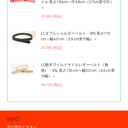
イル 長さ130cm＜巾3.8cm（3.7cm実寸巾）
＞
¥3,663 (税込)
LCダブルショルダーベルト・40S 長さ110
cm＜幅4.0 cm（3.9 cm実寸幅）＞
¥3,586 (税込)
LC栃木ワイルドサドルレザーベルト（無
地）・50L 長さ130 cm＜幅5.0 cm（4.9 cm実
寸幅）＞
¥8,129 (税込)
INFO
革の部位と大きさ