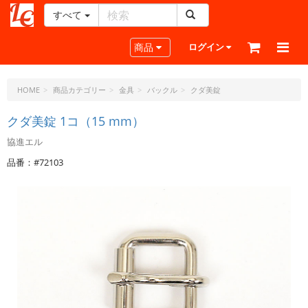
すべて
レ
ザ
Toggle navigation
商品
ログイン
ー
ク
ラ
HOME
商品カテゴリー
金具
バックル
クダ美錠
フ
ト・
クダ美錠 1コ（15 mm）
ド
協進エル
ッ
ト・
品番：#72103
ジ
ェ
ー
ピ
ー