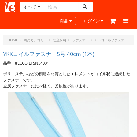
すべて
レ
ザ
Toggle navigation
商品
ログイン
ー
ク
ラ
HOME
商品カテゴリー
仕立材料
ファスナー
YKKコイルファスナー
フ
ト・
YKKコイルファスナー5号 40cm (1本)
ド
品番：#LCCOILFSN54001
ッ
ト・
ポリエステルなどの樹脂を材質としたエレメントがコイル状に連続した
ジ
ファスナーです。
ェ
金属ファスナーに比べ軽く、柔軟性があります。
ー
ピ
ー