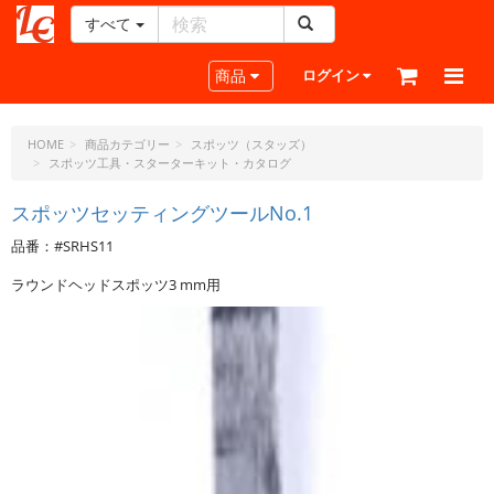
すべて
レ
ザ
Toggle navigation
商品
ログイン
ー
ク
ラ
HOME
商品カテゴリー
スポッツ（スタッズ）
スポッツ工具・スターターキット・カタログ
フ
ト・
スポッツセッティングツールNo.1
ド
ッ
品番：#SRHS11
ト・
ジ
ラウンドヘッドスポッツ3 mm用
ェ
ー
ピ
ー