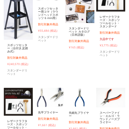
スポッツセッタ
ー用コマ（ラウ
ンドヘッドスポ
レザークラフタ
ッツ 6 mm用）
ーズ・スポッツ
ツールセット・
割引対象外商品
スタンダード
スタンダードリ
¥55,484 (税込)
ベット カタログ
割引対象外商品
（日本語版）
スタンダードリ
欠品中です
ベット
割引対象外商品
スポッツセッタ
¥3,775 (税込)
¥165 (税込)
ー（台付き,足踏
み式）
スタンダードリ
ベット
割引対象外商品
¥240,570 (税込)
スタンダードリ
ベット
先平プライヤー
先細丸プライヤ
スーパーファイ
ー
ン・エルゴ・ラ
割引対象外商品
ウンドノーズプ
レザークラフタ
割引対象外商品
ライヤー
ーズ・スポッツ
¥1,661 (税込)
ツールセット・
¥1,661 (税込)
割引対象外商品