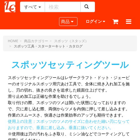
すべて
レ
ザ
Toggle navigation
商品
ログイン
ー
ク
ラ
HOME
商品カテゴリー
スポッツ（スタッズ）
スポッツ工具・スターターキット・カタログ
フ
ト・
ド
スポッツセッティングツール
ッ
ト・
スポッツセッティングツールはレザークラフト・ドット・ジェーピ
ジ
ーのオリジナルスポッツ用穴あけ工具で、全体に焼き入れ加工を施
ェ
し、刃の切れ、抜きの良さを追求した鏡面仕上げです。
ー
滑り止め加工は正確な作業を助けるでしょう。
ピ
取り付けの際、スポッツのツメは開いた状態になっておりますの
ー
で、穴に差し込む際、両側からツメを内側に押して差し込みます。
作業のスムースさ、快適さは作業効率のアップも期待できます。
使用上の注意：スポッツのツメのサイズに合わせた細い刃になって
おりますので、垂直に差し込み、垂直に抜いてください。
※使用後は刃の汚れをふき取り、ミシン油などでコーティングして