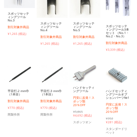
スポッツセッテ
ィングツール
No.3
スポッツセッテ
スポッツセッテ
スポッツセッテ
ィングツール
ィングツール
割引対象外商品
ィングツール3本
No.4
No.5
セット （No.1・
¥1,265 (税込)
No.2・No.3）
割引対象外商品
割引対象外商品
割引対象外商品
¥1,265 (税込)
¥1,265 (税込)
¥3,339 (税込)
ハンドセッティ
平目打-2 mm巾
平目打-3 mm巾
ハンドセッティ
ングツール
（1本目）
（1本目）
ングツールオプ
ションパーツ№1
円安に反発！ス
割引対象外商品
割引対象外商品
ポッツ類
円安に反発！ス
20％OFF
¥770 (税込)
¥770 (税込)
ポッツ類
20％OFF
¥5,865
岡製作所
岡製作所
¥
4,692 (税込)
¥352
¥
281 (税込)
スポッツオン
スタンダードリ
ベット