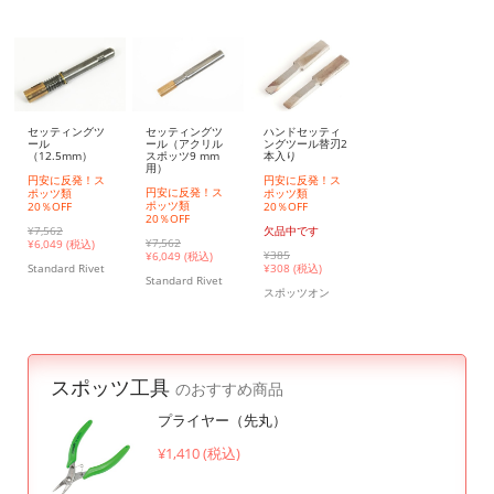
セッティングツ
セッティングツ
ハンドセッティ
ール（アクリル
ール
ングツール替刃2
スポッツ9 mm
（12.5mm）
本入り
用）
円安に反発！ス
円安に反発！ス
円安に反発！ス
ポッツ類
ポッツ類
ポッツ類
20％OFF
20％OFF
20％OFF
¥7,562
欠品中です
¥7,562
¥
6,049 (税込)
¥385
¥
6,049 (税込)
Standard Rivet
¥
308 (税込)
Standard Rivet
スポッツオン
スポッツ工具
のおすすめ商品
プライヤー（先丸）
¥1,410 (税込)