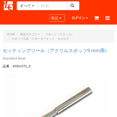
すべて
レ
ザ
Toggle navigation
商品
ログイン
ー
ク
ラ
HOME
商品カテゴリー
スポッツ（スタッズ）
スポッツ工具・スターターキット・カタログ
フ
ト・
セッティングツール（アクリルスポッツ9 mm用）
ド
ッ
Standard Rivet
ト・
品番：#SRHSTS_9
ジ
ェ
ー
ピ
ー