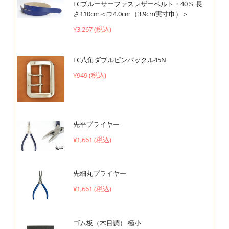
LCブルーサーファスレザーベルト・40Ｓ 長
さ110cm＜巾4.0cm（3.9cm実寸巾）＞
¥3,267 (税込)
LC八角ダブルピンバックル45N
¥949 (税込)
先平プライヤー
¥1,661 (税込)
先細丸プライヤー
¥1,661 (税込)
ゴム板（木目調） 極小