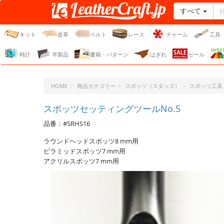
すべて
レザークラフト・ドット・
ジェーピー
キット
皮革
ベルト
レース
チャーム
工具
時計
半製品
書籍・パターン
はぎれ
セール
HOME
商品カテゴリー
スポッツ（スタッズ）
スポッツ工具
スポッツセッティングツールNo.5
品番：#SRHS16
ラウンドヘッドスポッツ8 mm用
ピラミッドスポッツ7 mm用
アクリルスポッツ7 mm用