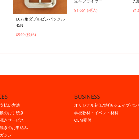
先平プライヤー
先
¥1,661 (税込)
¥1,
LC八角ダブルピンバックル
45N
¥949 (税込)
CES
BUSINESS
支払い方法
オリジナル刻印/焼印/シェイプパン
換のお手続き
学校教材・イベント材料
漉きサービス
OEM受付
漉きのお申込み
ガジン