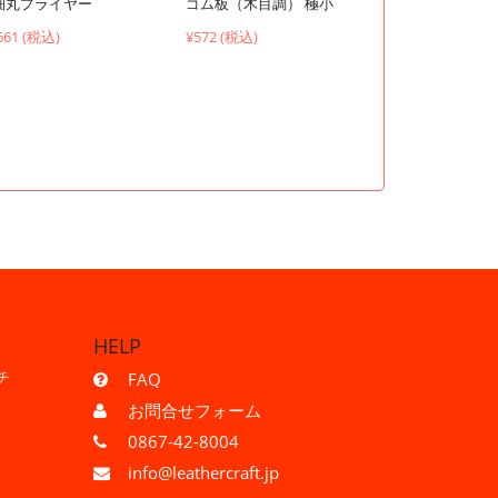
ゴム板（木目調） 極小
細丸プライヤー
¥572 (税込)
661 (税込)
HELP
チ
FAQ
お問合せフォーム
0867-42-8004
info@leathercraft.jp