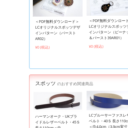
＜PDF無料ダウンロー
＜PDF無料ダウンロード＞
LCオリジナルスポッツ
LCオリジナルスポッツデザ
インパターン（ピーナ
インパターン（バースト
＆バースト39AR01）
AR02）
¥0 (税込)
¥0 (税込)
スポッツ
のおすすめ関連商品
LCブルーサーファスレ
ハーマンオーク・UKブラ
ベルト・40Ｓ 長さ110
イドルレザーベルト・45Ｓ
＜巾4.0cm（3.9cm実寸
長さ110cm＜巾