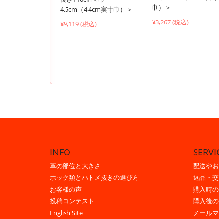
巾）＞
4.5cm（4.4cm実寸巾）＞
¥3,267 (税込)
¥9,119 (税込)
INFO
SERVI
革の部位と大きさ
配送やお
ホック類とハトメ抜きの選び方
返品・交
お客様の声
購入時の
投稿コンテスト
購入後の
English Site
メールマ