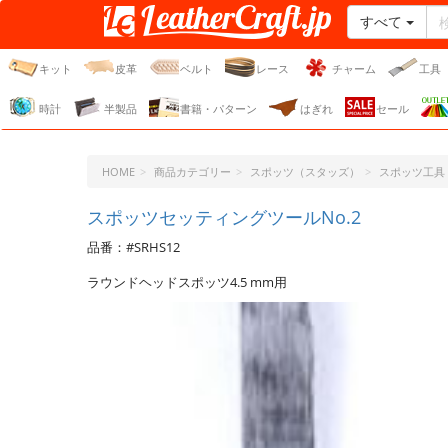
すべて
レザークラフト・ドット・
ジェーピー
キット
皮革
ベルト
レース
チャーム
工具
時計
半製品
書籍・パターン
はぎれ
セール
HOME
商品カテゴリー
スポッツ（スタッズ）
スポッツ工具
スポッツセッティングツールNo.2
品番：#SRHS12
ラウンドヘッドスポッツ4.5 mm用