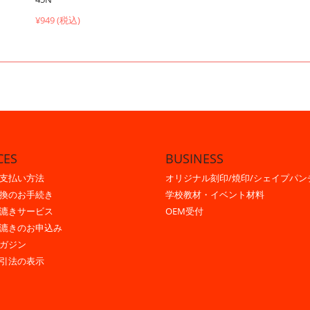
¥949 (税込)
CES
BUSINESS
支払い方法
オリジナル刻印/焼印/シェイプパン
換のお手続き
学校教材・イベント材料
漉きサービス
OEM受付
漉きのお申込み
ガジン
引法の表示