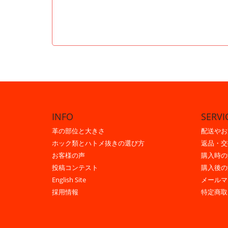
INFO
SERVI
革の部位と大きさ
配送やお
ホック類とハトメ抜きの選び方
返品・交
お客様の声
購入時の
投稿コンテスト
購入後の
English Site
メールマ
採用情報
特定商取