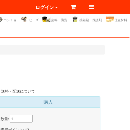
ログイン
コンチョ
ビーズ
染料・薬品
接着剤・保護剤
仕立材料
送料・配送について
購入
数量:
獲得ポイント:
12