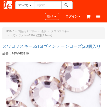
すべて
レ
ザ
Toggle navigation
商品
ログイン
ー
ク
ラ
HOME
商品カテゴリー
金具
スワロフスキー
スワロフスキーSS16（直径3.9mm）
フ
ト・
スワロフスキーSS16(ヴィンテージローズ)20個入り
ド
ッ
品番：#SWVRSS16
ト・
ジ
ェ
ー
ピ
ー