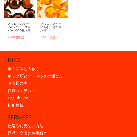
スワロフスキー
スワロフスキー
SS16(スモークト
SS16(サン)20個
パーズ)20個入り
入り
¥240 (税込)
¥240 (税込)
INFO
革の部位と大きさ
ホック類とハトメ抜きの選び方
お客様の声
投稿コンテスト
English Site
採用情報
SERVICES
配送やお支払い方法
返品・交換のお手続き