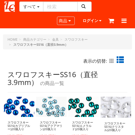
すべて
レ
ザ
Toggle navigation
商品
ログイン
ー
ク
ラ
HOME
商品カテゴリー
金具
スワロフスキー
スワロフスキーSS16（直径3.9mm）
フ
ト・
ド
表示の切替:
ッ
ト・
スワロフスキーSS16（直径
ジ
3.9mm）
の商品一覧
ェ
ー
ピ
ー
スワロフスキー
スワロフスキー
スワロフスキー
スワロフスキー
SS16(カプリブル
SS16(アクアマリ
SS16(エメラル
SS16(クリスタ
ー)20個入り
ン)20個入り
ド)20個入り
ル)20個入り