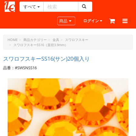
すべて
レ
ザ
Toggle navigation
商品
ログイン
ー
ク
ラ
HOME
商品カテゴリー
金具
スワロフスキー
スワロフスキーSS16（直径3.9mm）
フ
ト・
スワロフスキーSS16(サン)20個入り
ド
ッ
品番：#SWSNSS16
ト・
ジ
ェ
ー
ピ
ー