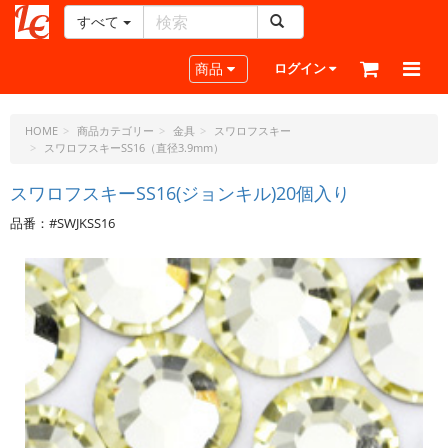
すべて
レ
ザ
Toggle navigation
商品
ログイン
ー
ク
ラ
HOME
商品カテゴリー
金具
スワロフスキー
スワロフスキーSS16（直径3.9mm）
フ
ト・
スワロフスキーSS16(ジョンキル)20個入り
ド
ッ
品番：#SWJKSS16
ト・
ジ
ェ
ー
ピ
ー