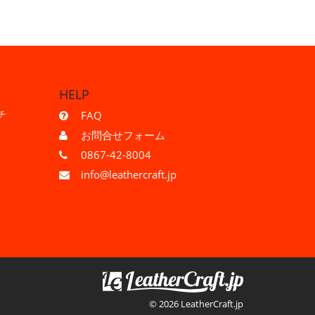
HELP
チ
FAQ
お問合せフォーム
0867-42-8004
info@leathercraft.jp
© 2026 LeatherCraft.jp