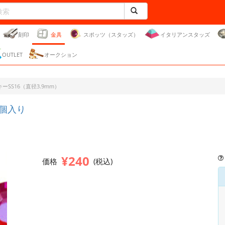
刻印
金具
スポッツ（スタッズ）
イタリアンスタッズ
OUTLET
オークション
ーSS16（直径3.9mm）
0個入り
¥240
価格
(税込)