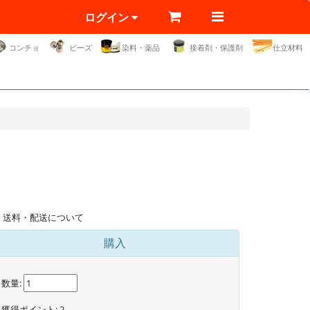
ログイン
コンチョ
ビーズ
染料・薬品
接着剤・保護剤
仕立材料
送料・配送について
購入
数量:
獲得ポイント:
2