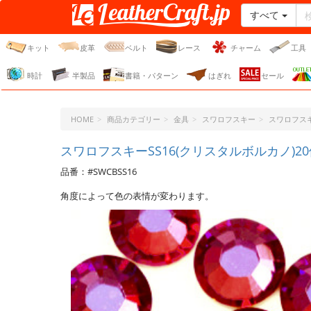
すべて
レザークラフト・ドット・
ジェーピー
キット
皮革
ベルト
レース
チャーム
工具
時計
半製品
書籍・パターン
はぎれ
セール
HOME
商品カテゴリー
金具
スワロフスキー
スワロフスキ
スワロフスキーSS16(クリスタルボルカノ)2
品番：#SWCBSS16
角度によって色の表情が変わります。