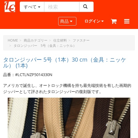
すべて
レ
ザ
Toggle navigation
商品
ログイン
ー
ク
ラ
HOME
商品カテゴリー
仕立材料
ファスナー
タロンジッパー 5号（金具：ニッケル）
フ
ト・
タロンジッパー 5号（1本）30 cm（金具：ニッケ
ド
ル） (1本)
ッ
ト・
品番：#LCTLNZP5014330N
ジ
アメリカで誕生し、オートロック機構を持ち最先端技術を有した画期的
ェ
ジッパーとして評されたタロンジッパーの復刻版です。
ー
ピ
ー