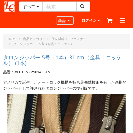
すべて
レ
ザ
Toggle navigation
商品
ログイン
ー
ク
ラ
HOME
商品カテゴリー
仕立材料
ファスナー
タロンジッパー 5号（金具：ニッケル）
フ
ト・
タロンジッパー 5号（1本）31 cm（金具：ニッケ
ド
ル） (1本)
ッ
ト・
品番：#LCTLNZP5014331N
ジ
アメリカで誕生し、オートロック機構を持ち最先端技術を有した画期的
ェ
ジッパーとして評されたタロンジッパーの復刻版です。
ー
ピ
ー