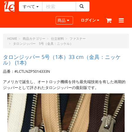
すべて
レ
ザ
Toggle navigation
商品
ログイン
ー
ク
ラ
HOME
商品カテゴリー
仕立材料
ファスナー
タロンジッパー 5号（金具：ニッケル）
フ
ト・
タロンジッパー 5号（1本）33 cm（金具：ニッケ
ド
ル） (1本)
ッ
ト・
品番：#LCTLNZP5014333N
ジ
アメリカで誕生し、オートロック機構を持ち最先端技術を有した画期的
ェ
ジッパーとして評されたタロンジッパーの復刻版です。
ー
ピ
ー