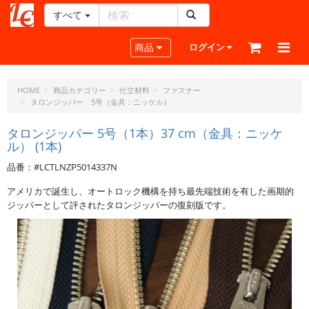
すべて
レ
ザ
Toggle navigation
商品
ログイン
ー
ク
ラ
HOME
商品カテゴリー
仕立材料
ファスナー
タロンジッパー 5号（金具：ニッケル）
フ
ト・
タロンジッパー 5号（1本）37 cm（金具：ニッケ
ド
ル） (1本)
ッ
ト・
品番：#LCTLNZP5014337N
ジ
アメリカで誕生し、オートロック機構を持ち最先端技術を有した画期的
ェ
ジッパーとして評されたタロンジッパーの復刻版です。
ー
ピ
ー