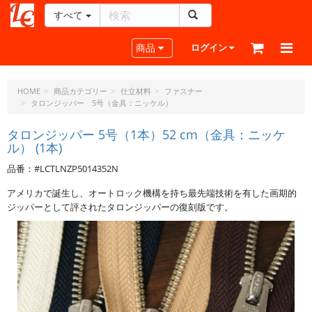
すべて
レ
ザ
Toggle navigation
商品
ログイン
ー
ク
ラ
HOME
商品カテゴリー
仕立材料
ファスナー
タロンジッパー 5号（金具：ニッケル）
フ
ト・
タロンジッパー 5号（1本）52 cm（金具：ニッケ
ド
ル） (1本)
ッ
ト・
品番：#LCTLNZP5014352N
ジ
アメリカで誕生し、オートロック機構を持ち最先端技術を有した画期的
ェ
ジッパーとして評されたタロンジッパーの復刻版です。
ー
ピ
ー