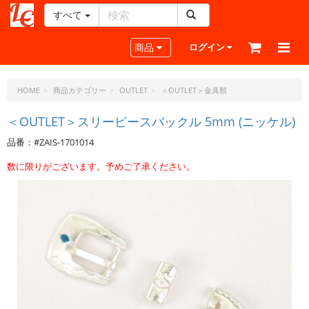
すべて
レ
ザ
Toggle navigation
商品
ログイン
ー
ク
ラ
HOME
商品カテゴリー
OUTLET
＜OUTLET＞金具類
フ
ト・
＜OUTLET＞スリーピースバックル 5mm (ニッケル)
ド
品番：#ZAIS-1701014
ッ
ト・
数に限りがございます。予めご了承ください。
ジ
ェ
ー
ピ
ー