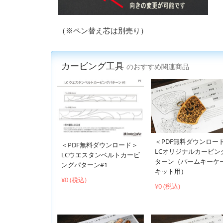
（※ペン替え芯は別売り）
カービング工具
のおすすめ関連商品
＜PDF無料ダウンロー
＜PDF無料ダウンロード＞
LCオリジナルカービン
LCウエスタンベルトカービ
ターン（パームキーケ
ングパターン#1
キット用）
¥0 (税込)
¥0 (税込)