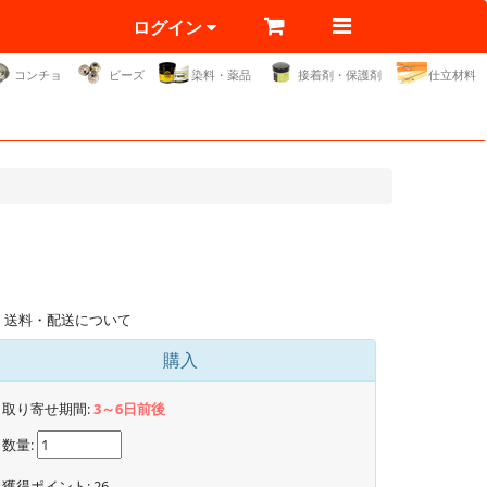
ログイン
コンチョ
ビーズ
染料・薬品
接着剤・保護剤
仕立材料
送料・配送について
購入
取り寄せ期間:
3～6日前後
数量:
獲得ポイント:
26