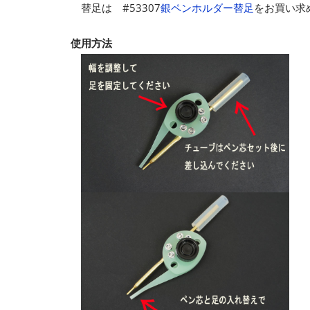
替足は #53307
銀ペンホルダー替足
をお買い求
使用方法