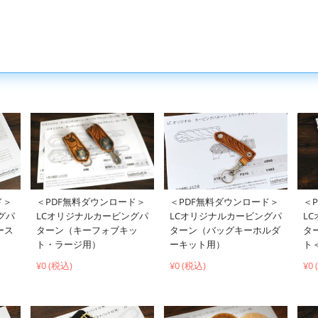
＜PDF無料ダウンロード＞
ド＞
＜PDF無料ダウンロード＞
＜
LCオリジナルカービングパ
グパ
LCオリジナルカービングパ
L
ターン（キーフォブキッ
ース
ターン（バッグキーホルダ
タ
ト・ラージ用）
ーキット用）
ト
¥0 (税込)
¥0 (税込)
¥0