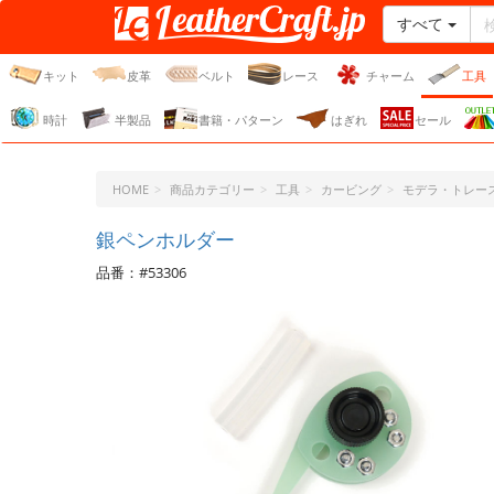
すべて
レザークラフト・ドット・
ジェーピー
キット
皮革
ベルト
レース
チャーム
工具
時計
半製品
書籍・パターン
はぎれ
セール
HOME
商品カテゴリー
工具
カービング
モデラ・トレー
銀ペンホルダー
品番：#53306