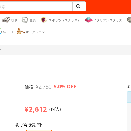
刻印
金具
スポッツ（スタッズ）
イタリアンスタッズ
OUTLET
オークション
ス
¥2,750
5.0% OFF
価格
¥2,612
(税込)
取り寄せ期間: